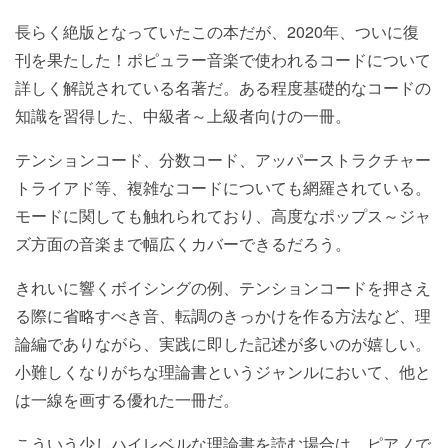
長らく絶版となっていたこの本だが、2020年、ついに復
刊を果たした！ポピュラー音楽で使われるコードについて
詳しく解説されている名著だ。ある程度基礎的なコードの
知識を習得した、中級者～上級者向けの一冊。
テンションコード、分数コード、アッパーストラクチャー
トライアド等、複雑なコードについても網羅されている。
モードに関しても触れられており、高度なポップス～ジャ
ズ方面の音楽まで幅広くカバーできるだろう。
きれいに響くボイシングの例、テンションコードを押さえ
る際に省略すべき音、転調のきっかけを作る方法など、理
論編でありながら、実践に即した記述が多いのが嬉しい。
小難しくなりがちな理論書というジャンルにおいて、他と
は一線を画する優れた一冊だ。
こういう少しハイレベルな理論書を読む場合は、ピアノで