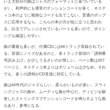
いえ大部分の曲はジャズのフォーマットに基づいている
が）。和声的にも通常のテンションコードが多く、ネステ
ィコ本のように複雑なコードも出てこない。普通のポップ
スに応用するなら、こちらの本の方が役に立つと思われ
る。白玉でアレンジされているパートも多いので、ボイシ
ングも確認しやすい。
曲の重複も多いが、付属CDには66トラック収録されてい
る。音源にノイズがあるのと、各トラック冒頭の「譜例番
号読み上げ」が少しうるさいのが惜しい。ページ数は207
ページと、ネスティコ本よりはボリュームは少なめ。それ
でも、多くの譜例がCD音源に対応している。
曲は60年代のジャズらしい、柔らかいものが多い。スウィ
ングジャズの曲や、ムーディな曲が中心だ。ディビジを駆
使したストリングスでテンションコードを鳴らすような曲
もあり、参考になる。