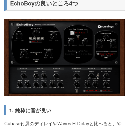
EchoBoyの良いところ4つ
1. 純粋に音が良い
Cubase付属のディレイやWaves H-Delayと比べると、や