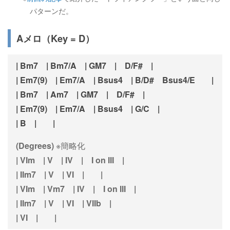
パターンだ。
Aメロ（Key = D）
| Bm7 | Bm7/A | GM7 | D/F# |
| Em7(9) | Em7/A | Bsus4 | B/D# Bsus4/E |
| Bm7 | Am7 | GM7 | D/F# |
| Em7(9) | Em7/A | Bsus4 | G/C |
| B | |
(Degrees)
※簡略化
| VIm | V | IV | I on III |
| IIm7 | V | VI | |
| VIm | Vm7 | IV | I on III |
| IIm7 | V | VI | VIIb |
| VI | |