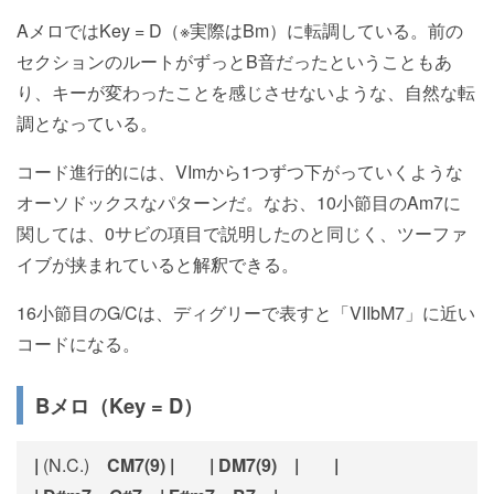
AメロではKey = D（※実際はBm）に転調している。前の
セクションのルートがずっとB音だったということもあ
り、キーが変わったことを感じさせないような、自然な転
調となっている。
コード進行的には、VImから1つずつ下がっていくような
オーソドックスなパターンだ。なお、10小節目のAm7に
関しては、0サビの項目で説明したのと同じく、ツーファ
イブが挟まれていると解釈できる。
16小節目のG/Cは、ディグリーで表すと「VIIbM7」に近い
コードになる。
Bメロ（Key = D）
|
(N.C.)
CM7(9) | | DM7(9) | |