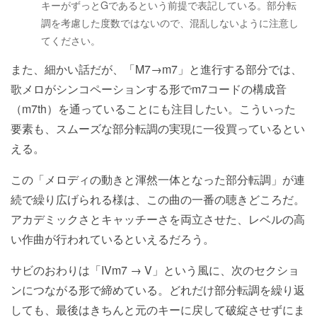
キーがずっとGであるという前提で表記している。部分転
調を考慮した度数ではないので、混乱しないように注意し
てください。
また、細かい話だが、「M7→m7」と進行する部分では、
歌メロがシンコペーションする形でm7コードの構成音
（m7th）を通っていることにも注目したい。こういった
要素も、スムーズな部分転調の実現に一役買っているとい
える。
この「メロディの動きと渾然一体となった部分転調」が連
続で繰り広げられる様は、この曲の一番の聴きどころだ。
アカデミックさとキャッチーさを両立させた、レベルの高
い作曲が行われているといえるだろう。
サビのおわりは「IVm7 → V」という風に、次のセクショ
ンにつながる形で締めている。どれだけ部分転調を繰り返
しても、最後はきちんと元のキーに戻して破綻させずにま