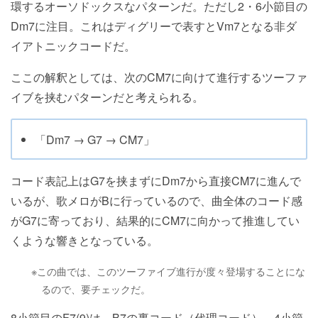
環するオーソドックスなパターンだ。ただし2・6小節目の
Dm7に注目。これはディグリーで表すとVm7となる非ダ
イアトニックコードだ。
ここの解釈としては、次のCM7に向けて進行するツーファ
イブを挟むパターンだと考えられる。
「Dm7 → G7 → CM7」
コード表記上はG7を挟まずにDm7から直接CM7に進んで
いるが、歌メロがBに行っているので、曲全体のコード感
がG7に寄っており、結果的にCM7に向かって推進してい
くような響きとなっている。
※この曲では、このツーファイブ進行が度々登場することにな
るので、要チェックだ。
8小節目のF7(9)は、B7の裏コード（代理コード）。4小節