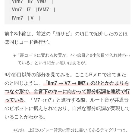
| VIm7 II7 | VM7 |
| Vm7 I7 | IVM7 |
| IVm7 | V |
前半8小節は、前述の「頭サビ」の項目で紹介したのとほ
ぼ同じコード進行だ。
※「裏コードに変わる位置が、4小節目と8小節目で入れ替わっ
ている」という細かい違いはあるが。
9小節目以降の部分を見てみる。ここもBメロで出てきた
のと同じように、
「IIm7 → V7 → IM7」のひとかたまりを
つなぐ形で、全音下のキーに向かって部分転調を連続で行
っている
。「M7→m7」と進行する際、ルート音が共通音
のピボットに据えられており、自然な部分転調が実現して
いることがわかる。
※なお、上記のグレー背景の部分に書いてあるディグリーは、