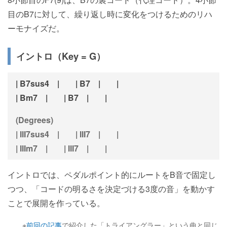
目のB7に対して、繰り返し時に変化をつけるためのリハ
ーモナイズだ。
イントロ（Key = G）
| B7sus4 | | B7 | |
| Bm7 | | B7 | |
(Degrees)
| III7sus4 | | III7 | |
| IIIm7 | | III7 | |
イントロでは、ペダルポイント的にルートをB音で固定し
つつ、「コードの明るさを決定づける3度の音」を動かす
ことで展開を作っている。
※
前回の記事
で紹介した「トライアングラー」という曲と同じ