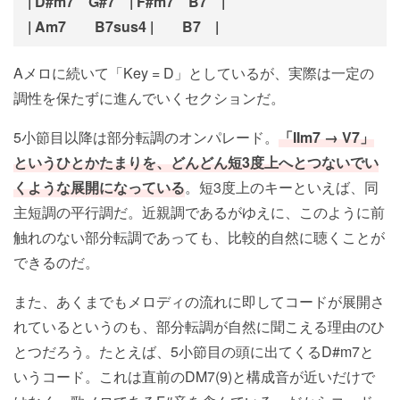
| D#m7 G#7 | F#m7 B7 |
| Am7 B7sus4 | B7 |
Aメロに続いて「Key = D」としているが、実際は一定の
調性を保たずに進んでいくセクションだ。
5小節目以降は部分転調のオンパレード。
「IIm7 → V7」
というひとかたまりを、どんどん短3度上へとつないでい
くような展開になっている
。短3度上のキーといえば、同
主短調の平行調だ。近親調であるがゆえに、このように前
触れのない部分転調であっても、比較的自然に聴くことが
できるのだ。
また、あくまでもメロディの流れに即してコードが展開さ
れているというのも、部分転調が自然に聞こえる理由のひ
とつだろう。たとえば、5小節目の頭に出てくるD#m7と
いうコード。これは直前のDM7(9)と構成音が近いだけで